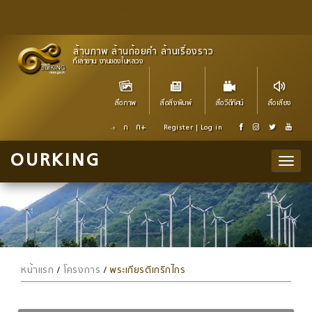
Error Get_Content_View : Column 'ContentDetail' does
not belong to table .
ล้านภาพ ล้านถ้อยคำ ล้านเรื่องราว
ที่เล่าขาน งานของในหลวง
สื่อภาพ
สื่อสิ่งพิมพ์
สื่อวีดีทัศน์
สื่อเสียง
ก+
ก
Register
|
Log in
-ก
OURKING
Togg
navi
หน้าแรก
/
โครงการ
/
พระเกียรติเกริกไกร