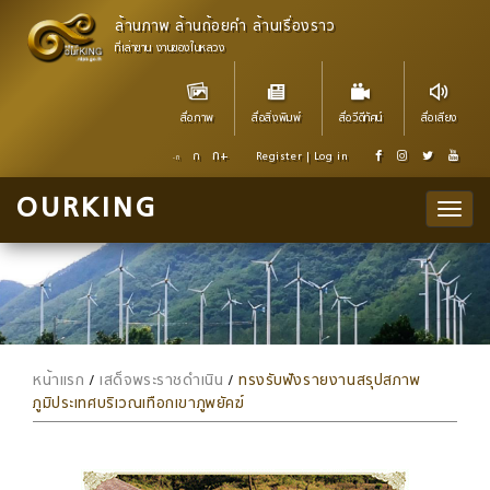
ล้านภาพ ล้านถ้อยคำ ล้านเรื่องราว
ที่เล่าขาน งานของในหลวง
สื่อภาพ
สื่อสิ่งพิมพ์
สื่อวีดีทัศน์
สื่อเสียง
ก+
ก
Register
|
Log in
-ก
OURKING
Togg
navi
หน้าแรก
/
เสด็จพระราชดำเนิน
/
ทรงรับฟังรายงานสรุปสภาพ
ภูมิประเทศบริเวณเทือกเขาภูพยัคฆ์