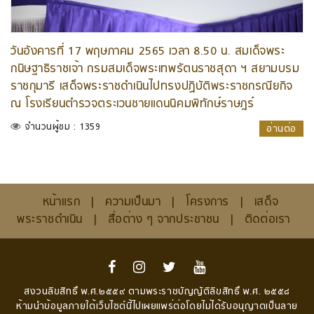
วันอังคารที่ 17 พฤษภาคม 2565 เวลา 8.50 น. สมเด็จพระ
กนิษฐาธิราชเจ้า กรมสมเด็จพระเทพรัตนราชสุดา ฯ สยามบรม
ราชกุมารี เสด็จพระราชดำเนินไปทรงปฏิบัติพระราชกรณียกิจ
ณ โรงเรียนตำรวจตระเวนชายแดนนิคมพิทักษ์ราษฎร์
จำนวนผู้ชม : 1359
อ่านต่อ
หน้าแรก
|
ความเป็นมา
|
โครงการ
|
เสด็จ
พระราชดำเนิน
|
สื่อต่าง ๆ จากประชาชน
|
ติดต่อเรา
สงวนลิขสิทธิ์ พ.ศ.๒๕๕๙ ตามพระราชบัญญัติลิขสิทธิ์ พ.ศ. ๒๕๕๘
ห้ามนำข้อมูลภายใต้เว็บไซต์นี้ไปเผยแพร่ต่อโดยไม่ได้รับอนุญาตเป็นลาย