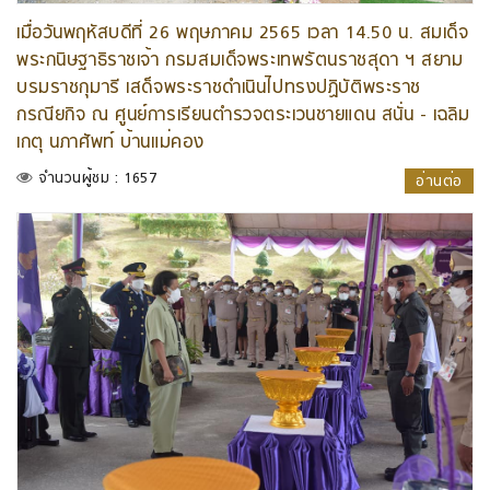
เมื่อวันพฤหัสบดีที่ 26 พฤษภาคม 2565 เวลา 14.50 น. สมเด็จ
พระกนิษฐาธิราชเจ้า กรมสมเด็จพระเทพรัตนราชสุดา ฯ สยาม
บรมราชกุมารี เสด็จพระราชดำเนินไปทรงปฏิบัติพระราช
กรณียกิจ ณ ศูนย์การเรียนตำรวจตระเวนชายแดน สนั่น - เฉลิม
เกตุ นภาศัพท์ บ้านแม่คอง
จำนวนผู้ชม : 1657
อ่านต่อ