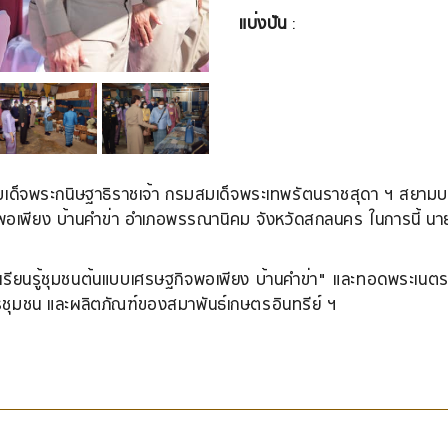
แบ่งปัน
:
ด็จพระกนิษฐาธิราชเจ้า กรมสมเด็จพระเทพรัตนราชสุดา ฯ สยามบร
พอเพียง บ้านคำข่า อำเภอพรรณานิคม จังหวัดสกลนคร ในการนี้ นายลล
์เรียนรู้ชุมชนต้นแบบเศรษฐกิจพอเพียง บ้านคำข่า" และทอดพระเน
ชุมชน และผลิตภัณฑ์ของสมาพันธ์เกษตรอินทรีย์ ฯ