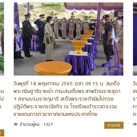
ว
วันพุธที่ 18 พฤษภาคม 2565 เวลา 09.15 น. สมเด็จ
ส
ตน
พระกนิษฐาธิราชเจ้า กรมสมเด็จพระเทพรัตนราชสุดา
ร
ไป
ฯ สยามบรมราชกุมารี เสด็จพระราชดำเนินไปทรง
ท
จ
ปฏิบัติพระราชกรณียกิจ ณ โรงเรียนตำรวจตระเวน
ต
ชายแดนการท่าอากาศยานแห่งประเทศไทย
จำนวนผู้ชม : 1327
อ่านต่อ
อ