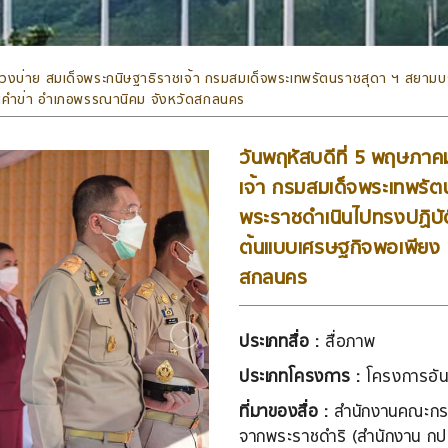
ช่วงบ่าย สมเด็จพระกนิษฐาธิราชเจ้า กรมสมเด็จพระเทพรัตนราชสุดา ฯ สยามบ
้านคำข่า อำเภอพรรณานิคม จังหวัดสกลนคร
วันพฤหัสบดีที่ 5 พฤษภาค
เจ้า กรมสมเด็จพระเทพรั
พระราชดำเนินไปทรงปฏิบัต
ต้นแบบเศรษฐกิจพอเพียง 
สกลนคร
ประเภทสื่อ :
สื่อภาพ
ประเภทโครงการ :
โครงการอัน
ที่มาของสื่อ :
สำนักงานคณะกรร
จากพระราชดำริ (สำนักงาน กป