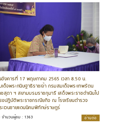
ันอังคารที่ 17 พฤษภาคม 2565 เวลา 8.50 น.
มเด็จพระกนิษฐาธิราชเจ้า กรมสมเด็จพระเทพรัตน
าชสุดา ฯ สยามบรมราชกุมารี เสด็จพระราชดำเนินไป
รงปฏิบัติพระราชกรณียกิจ ณ โรงเรียนตำรวจ
ระเวนชายแดนนิคมพิทักษ์ราษฎร์
จำนวนผู้ชม : 1363
อ่านต่อ